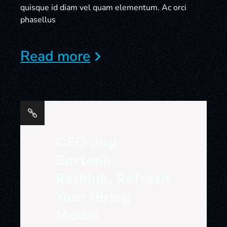
quisque id diam vel quam elementum. Ac orci
phasellus
Read more
CEO Jay
Barteni:
Rethink, Refresh
Your Hiring
Model