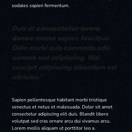
sodales sapien fermentum.
˝Duis at
consectetur lorem
donec
massa sapien faucibus.
Odio morbi quis commodo odio
aenean sed adipiscing. Nisl
suscipit adipiscing bibendum est
ultricies.˝
Sapien pellentesque habitant morbi tristique
senectus et netus et malesuada. Dolor sit amet
consectetur adipiscing elit duis. Blandit libero
volutpat sed cras ornare arcu dui vivamus arcu.
Lorem mollis aliquam ut porttitor leo a.