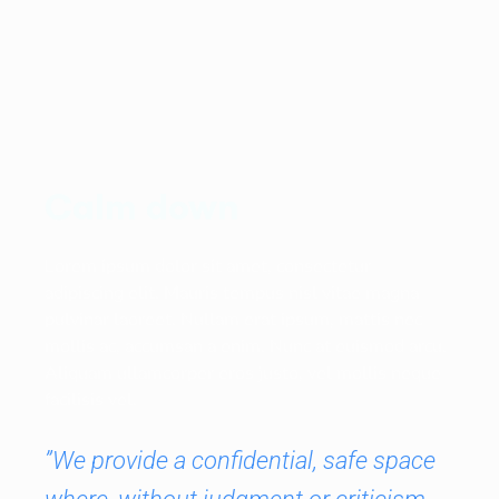
Calm down
Lorem ipsum dolor sit amet, consectetur
adipiscing elit. Mauris tempus nisl vitae magna
pulvinar laoreet. Nullam erat ipsum, mattis nec
mollis ac, accumsan a enim. Nunc at euismod arcu.
Aliquam ullamcorper eros justo, vel mollis neque
facilisis vel.
”We provide a confidential, safe space