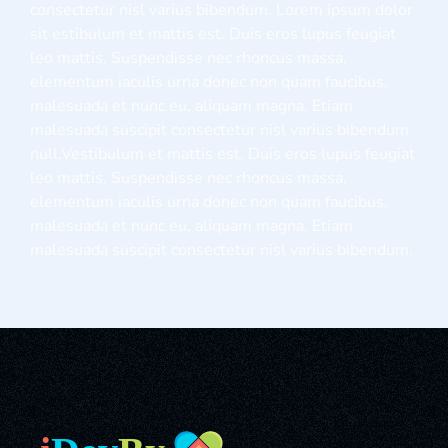
consectetur nisl varius bibendum. Lorem ipsum dolor
sit estibulum et mattis est. Duis eros lupus feugiat
leo mattis. Suspendisse nec rhoncus massa,
elementum iaculis urna donec non quam faucibus,
malesuada et nunc eu, aliquam magna. Etiam
malesuada suscipit consectetur nisl varius bibendum
null.Vestibulum et mattis est. Duis eros lupus feugiat
leo mattis. Suspendisse nec rhoncus massa,
elementum iaculis urna donec non quam faucibus,
malesuada et nunc eu, aliquam magna. Etiam
malesuada suscipit consectetur nisl varius bibendum.