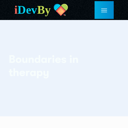
Boundaries in
therapy