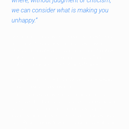
where, without judgment or criticism,
we can consider what is making you
unhappy.”
Vestibulum et mattis est. Duis eros lupus feugiat
leo mattis. Suspendisse nec rhoncus massa,
elementum iaculis urna donec non quam faucibus,
malesuada et nunc eu, aliquam magna. Etiam
malesuada suscipit consectetur nisl varius
bibendum.
Cras hendrerit erat vel mi rhoncus, mollis suscipit
magna euismod duis tristique.
Nunc maximus turpis ut erat condimentum, at
egestas velit placerat. Class aptent taciti sociosqu
ad litora et torquent per conubia nostra, per
inceptos himenaeos. Pellentesque maximus nisl ut
velit. Proin dapibus felis in tempor ultrices aliquam