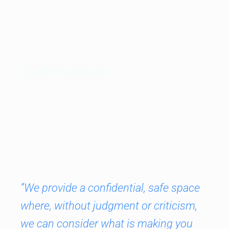
Calm down
Lorem ipsum dolor sit amet, consectetur
adipiscing elit. Mauris tempus nisl vitae magna
pulvinar laoreet. Nullam erat ipsum, mattis nec
mollis ac, accumsan a enim. Nunc at euismod arcu.
Aliquam ullamcorper eros justo, vel mollis neque
facilisis vel.
”We provide a confidential, safe space
where, without judgment or criticism,
we can consider what is making you