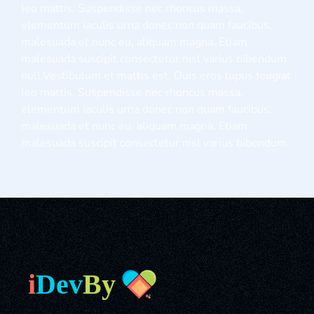
leo mattis. Suspendisse nec rhoncus massa,
elementum iaculis urna donec non quam faucibus,
malesuada et nunc eu, aliquam magna. Etiam
malesuada suscipit consectetur nisl varius bibendum
null.Vestibulum et mattis est. Duis eros lupus feugiat
leo mattis. Suspendisse nec rhoncus massa,
elementum iaculis urna donec non quam faucibus,
malesuada et nunc eu, aliquam magna. Etiam
malesuada suscipit consectetur nisl varius bibendum.