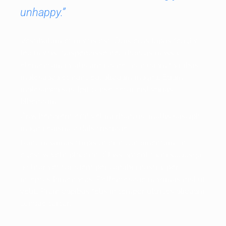
unhappy.”
Vestibulum et mattis est. Duis eros lupus feugiat
leo mattis. Suspendisse nec rhoncus massa,
elementum iaculis urna donec non quam faucibus,
malesuada et nunc eu, aliquam magna. Etiam
malesuada suscipit consectetur nisl varius
bibendum.
Cras hendrerit erat vel mi rhoncus, mollis suscipit
magna euismod duis tristique.
Nunc maximus turpis ut erat condimentum, at
egestas velit placerat. Class aptent taciti sociosqu
ad litora et torquent per conubia nostra, per
inceptos himenaeos. Pellentesque maximus nisl ut
velit. Proin dapibus felis in tempor ultrices aliquam
congue tortor.